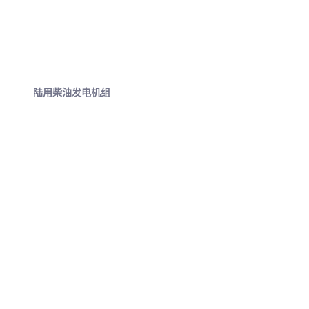
陆用柴油发电机组