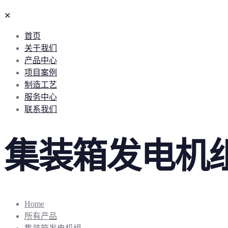
✕
首页
关于我们
产品中心
项目案例
制造工艺
服务中心
联系我们
集装箱发电机
Home
所有产品