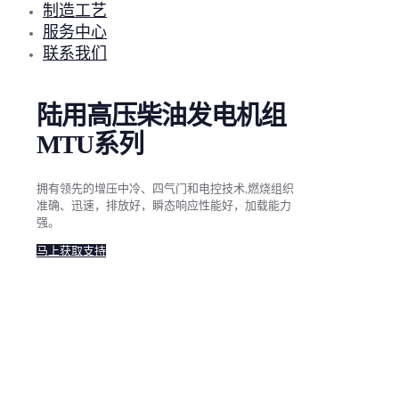
制造工艺
服务中心
联系我们
陆用高压柴油发电机组
MTU系列
拥有领先的增压中冷、四气门和电控技术,燃烧组织
准确、迅速，排放好，瞬态响应性能好，加载能力
强。
马上获取支持