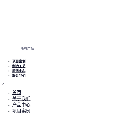
所有产品
项目案例
制造工艺
服务中心
联系我们
✕
首页
关于我们
产品中心
项目案例