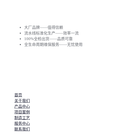
大厂品牌——值得信赖
流水线标准化生产——效率一流
100%全检出货——品质可靠
全生命周期维保服务——无忧使用
安全可靠的电力系统
首页
关于我们
产品中心
项目案例
制造工艺
服务中心
联系我们