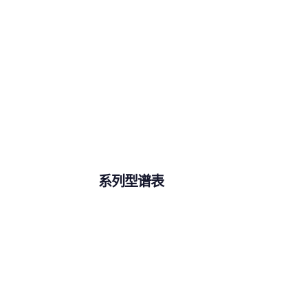
系列型谱表