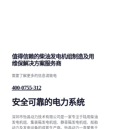
值得信赖的柴油发电机组制造及用
维保解决方案服务商
需要了解更多的信息请致电
400-0755-312
安全可靠的电力系统
深圳市怡昌动力技术有限公司是一家专注于陆用柴油
发电机组、集装箱发电机组、静音箱发电机组、船舶
动力及发电设备的成套生产商。怡昌动力一直聚焦于