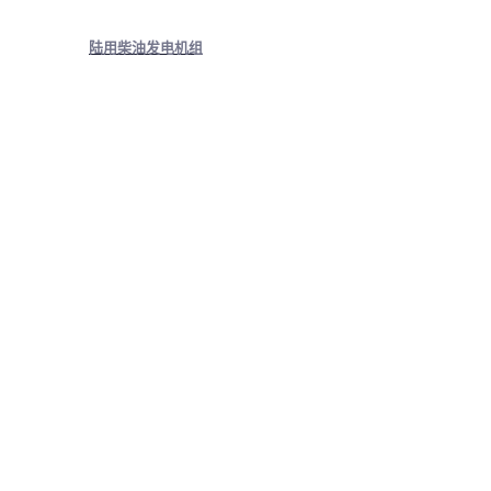
陆用柴油发电机组