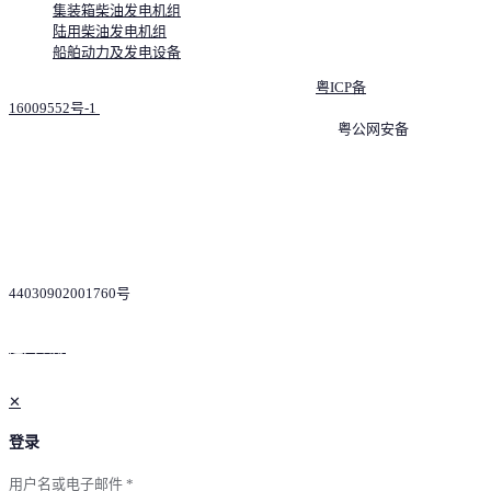
集装箱柴油发电机组
陆用柴油发电机组
船舶动力及发电设备
© 2026 深圳市怡昌动力技术有限公司 版权所有 |
粤ICP备
16009552号-1
粤公网安备
44030902001760号
返回顶部
✕
登录
用户名或电子邮件
*