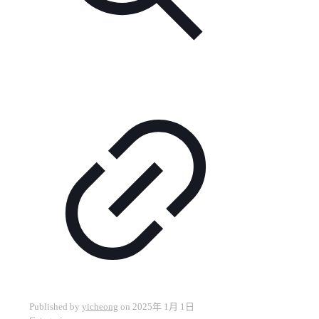
Published by
yicheong
on
2025年 1月 1日