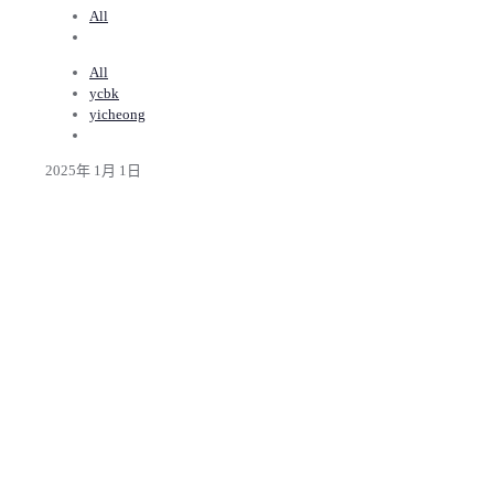
All
All
ycbk
yicheong
2025年 1月 1日