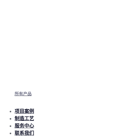
所有产品
项目案例
制造工艺
服务中心
联系我们