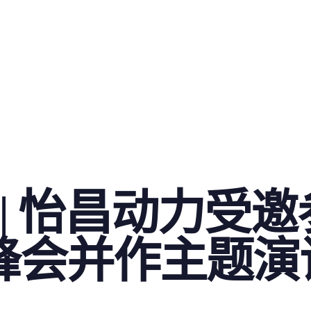
 | 怡昌动力受
峰会并作主题演